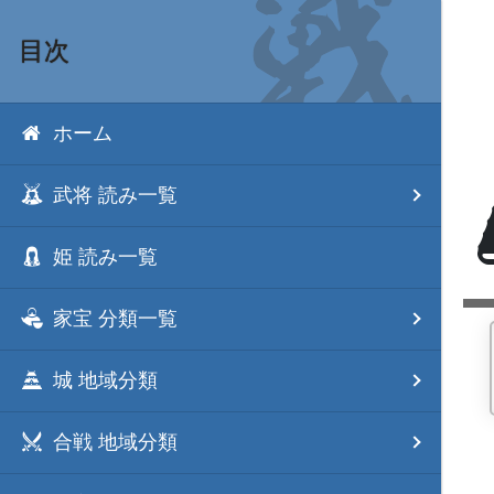
目次
ホーム
武将 読み一覧
姫 読み一覧
家宝 分類一覧
城 地域分類
合戦 地域分類