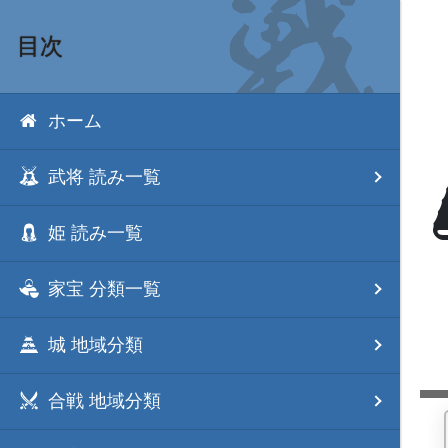
目次
ホーム
武将 読み一覧
姫 読み一覧
家宝 分類一覧
城 地域分類
合戦 地域分類