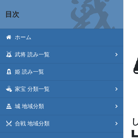
目次
ホーム
武将 読み一覧
姫 読み一覧
家宝 分類一覧
城 地域分類
合戦 地域分類