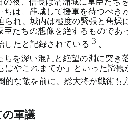
日の夜、信長は清洲城に重臣たち
たちは、籠城して援軍を待つべき
迫られ、城内は極度の緊張と焦燥
家臣たちの想像を絶するものであ
3
始したと記録されている
。
たちを深い混乱と絶望の淵に突き
もはやこれまでか」といった諦観
倒的な敵を前に、総大将が戦術も
ての軍議