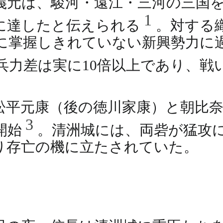
義元は、駿河・遠江・三河の三国
1
千に達したと伝えられる
。対する
に掌握しきれていない新興勢力に
兵力差は実に10倍以上であり、戦
松平元康（後の徳川家康）と朝比
3
開始
。清洲城には、両砦が猛攻
り存亡の機に立たされていた。