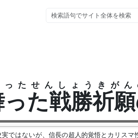
まったせんしょうきがん
舞った戦勝祈願
史実ではないが、信長の超人的覚悟とカリスマ