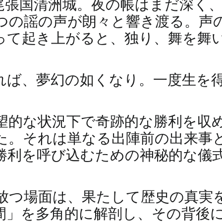
、尾張国清洲城。夜の帳はまだ深く
つの謡の声が朗々と響き渡る。声
って起き上がると、独り、舞を舞
れば、夢幻の如くなり。一度生を
望的な状況下で奇跡的な勝利を収
た。それは単なる出陣前の出来事
勝利を呼び込むための神秘的な儀
放つ場面は、果たして歴史の真実
間」を多角的に解剖し、その背後