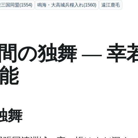
三国同盟(1554)
鳴海・大高城兵糧入れ(1560)
遠江鹿毛
間の独舞 ― 幸
能
独舞