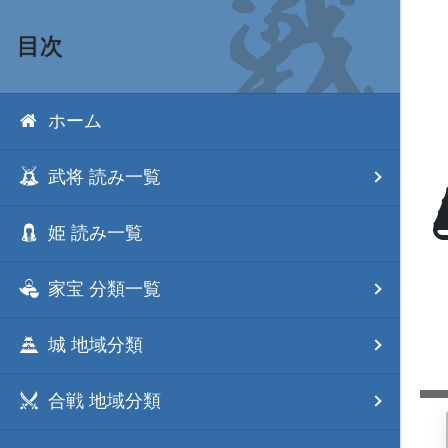
目次
ホーム
武将 読み一覧
姫 読み一覧
家宝 分類一覧
城 地域分類
合戦 地域分類