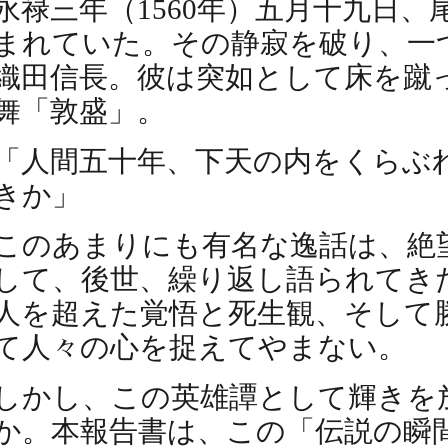
永禄三年（1560年）五月十九日
まれていた。その静寂を破り、一
織田信長。彼は突如として床を蹴
舞「敦盛」。
「人間五十年、下天の内をくらぶ
きか」
このあまりにも有名な逸話は、絶
して、後世、繰り返し語られてき
人を超えた覚悟と死生観、そして
て人々の心を捉えてやまない。
しかし、この英雄譚として輝きを
か。本報告書は、この「伝説の瞬