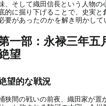
味、そして織田信長という人物の
底的に掘り下げることで、史実と
必要があったのかを解き明かして
第一部：永禄三年五月
絶望
絶望的な戦況
桶狭間の戦いの前夜、織田家が置