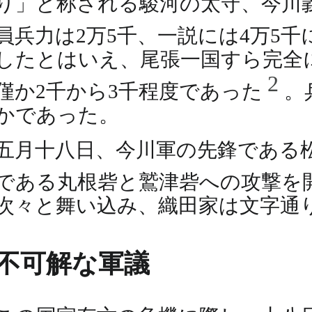
り」と称される駿河の太守、今川
員兵力は2万5千、一説には4万5
したとはいえ、尾張一国すら完全
2
僅か2千から3千程度であった
。
かであった。
五月十八日、今川軍の先鋒である
である丸根砦と鷲津砦への攻撃を
次々と舞い込み、織田家は文字通
不可解な軍議