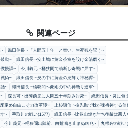
関連ページ
~
織田信長 ~「人間五十年」と舞い、生死観を謡う~
鼓動~
織田信長 ~安土城に黄金茶室を設け金箔磨く~
傲慢譚~
今川義元 ~桶狭間で油断し奇襲に屈す~
戦術~
織田信長 ~炎の中に黄金の兜輝く神秘譚~
話~
織田信長 ~桶狭間へ豪雨の中の神懸り進軍~
~
森長可 ~出陣前兜に人間五十年刻み討死~
織田信長 ~炎に包
楽座定め自由こそ力改革譚~
上杉謙信 ~槍先撫で我が魂祈祷する信
す~
手取川の戦い(1577)
織田信長 ~比叡山焼き討ち後敵は悪人
今川義元 ~桶狭間出陣前、白鷺鳴き止まぬ凶兆~
丸根砦の戦い(1