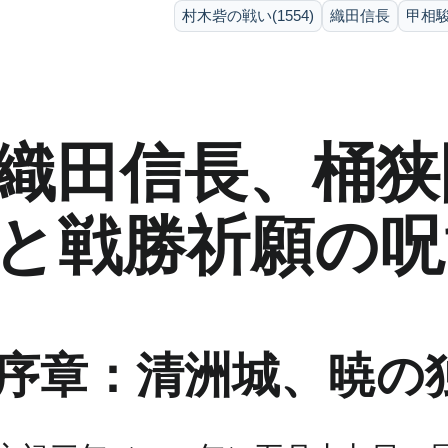
村木砦の戦い(1554)
織田信長
甲相駿
織田信長、桶狭
と戦勝祈願の呪
序章：清洲城、暁の