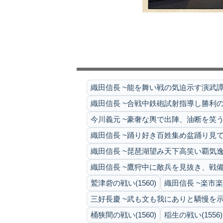
織田信長 ~能を舞い戦の気迫示す演武譚
織田信長 ~合戦中鉄砲試射指導し勝利の
今川義元 ~豪奢な輿で出陣、油断を笑う
織田信長 ~踊り好き百姓集め盆踊り見て
織田信長 ~琵琶湖望み天下高笑い覇気逸
織田信長 ~鷹狩中に敵兵を見抜き、戦備
鷲津砦の戦い(1560)
織田信長 ~楽市
三好長慶 ~武も文も我にありと驕慢を示
桶狭間の戦い(1560)
稲生の戦い(1556)