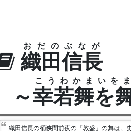
おだのぶなが
織田信長
こうわかまいを
～
幸若舞を
織田信長の桶狭間前夜の「敦盛」の舞は、