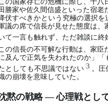
この国家存亡の危機に際し、十八
田勝家や佐久間信盛といった宿老
降伏すべきかという究極の選択を
軍議の席で信長が見せた態度は、
いて一言も触れず、ただ雑談に終
この信長の不可解な行動は、家臣
に及んで正気を失われたのか」「
3
たとしても不思議ではない
。圧
織の崩壊を意味していた。
沈黙の戦略 ― 心理戦とし