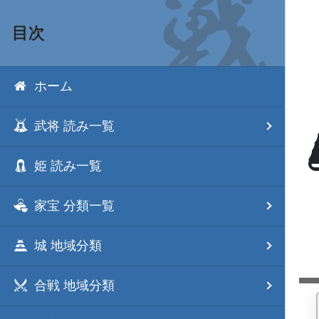
目次
ホーム
武将 読み一覧
姫 読み一覧
家宝 分類一覧
城 地域分類
合戦 地域分類