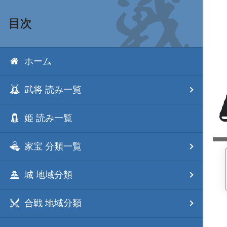
目次
ホーム
武将 読み一覧
姫 読み一覧
家宝 分類一覧
城 地域分類
合戦 地域分類