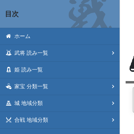
目次
ホーム
武将 読み一覧
姫 読み一覧
家宝 分類一覧
城 地域分類
合戦 地域分類