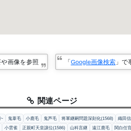
要や画像を参照
「
Google画像検索
」で
関連ページ
~
鬼葦毛
小鹿毛
鬼芦毛
将軍継嗣問題深刻化(1568)
織田信
小雲雀
正親町天皇譲位(1586)
山科言継
遠江鹿毛
関白任官(