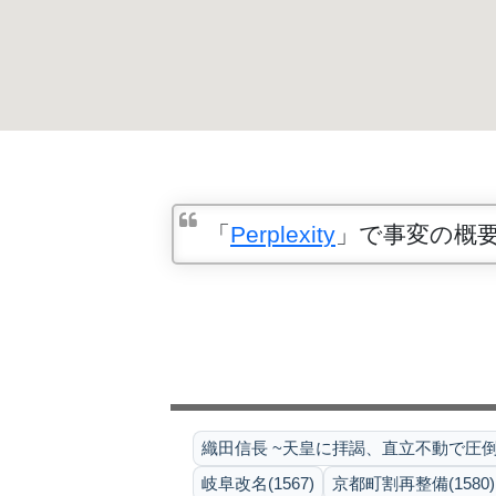
「
Perplexity
」で事変の概
織田信長 ~天皇に拝謁、直立不動で圧倒
岐阜改名(1567)
京都町割再整備(1580)