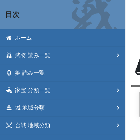
目次
ホーム
武将 読み一覧
姫 読み一覧
家宝 分類一覧
城 地域分類
合戦 地域分類