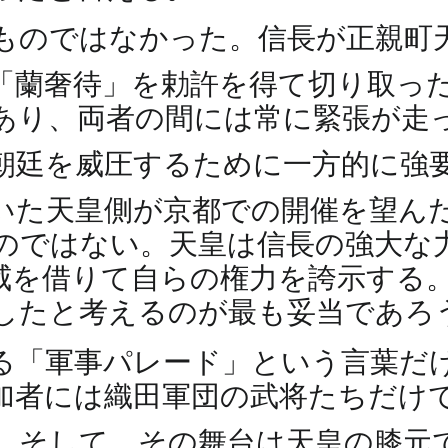
ものではなかった。信長が正親町
「蘭奢待」を勅許を得て切り取っ
あり、両者の間には常に緊張が走
朝廷を威圧するために一方的に強
いた天皇側が京都での開催を望ん
のではない。天皇は信長の強大な
威を借りて自らの権力を誇示する
したと考えるのが最も妥当であろ
る「軍事パレード」という言葉だ
加者には織田軍団の武将たちだけ
。そして、その舞台は天皇の膝元