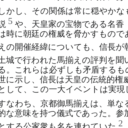
しかし、その関係は常に穏やかな
5
説
や、天皇家の宝物である名香
は時に朝廷の権威を脅かすもので
えの開催経緯についても、信長が
土城で行われた馬揃えの評判を聞
る。これらは必ずしも矛盾するも
世に示し、信長は天皇の伝統的権
として、この一大イベントは実現
すなわち、京都御馬揃えは、単な
的な意味を持つ儀式であった。参
2
とする公家衆も名を連ねていた