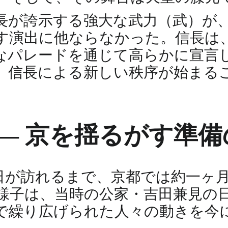
長が誇示する強大な武力（武）が
す演出に他ならなかった。信長は
なパレードを通じて高らかに宣言
、信長による新しい秩序が始まる
― 京を揺るがす準備
日が訪れるまで、京都では約一ヶ
様子は、当時の公家・吉田兼見の
で繰り広げられた人々の動きを今