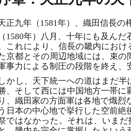
天正九年（1581年）、織田信長
（1580年）八月、十年にも及ん
。これにより、信長の畿内におけ
た京都とその周辺地域には、束の
軍事力による制圧の段階を終え、
しかし、天下統一への道はまだ半
勝、そして西には中国地方一帯に
り、織田家の方面軍は各地で熾烈
う日本の中心地で挙行した空前絶
祭ではなかった。それは、いまだ
と、畿内を完全に掌握したという