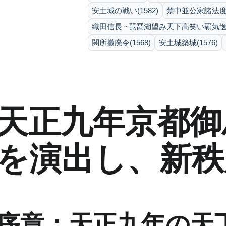
安土城の戦い(1582)
禁中並公家諸法度(1
織田信長 ~琵琶湖望み天下高笑い覇気逸
関所撤廃令(1568)
安土城築城(1576)
天正九年京都御
を演出し、新秩
序章：天正九年の天