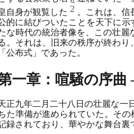
2
皇自身が観覧した
。これは、信
公的に結びついたことを天下に示
たな時代の統治者像を、この壮麗
る。それは、旧来の秩序が終わり
「公布式」であった。
第一章：喧騒の序曲 
天正九年二月二十八日の壮麗な一
ちた準備が進められていた。その
記録されており、華やかな舞台裏