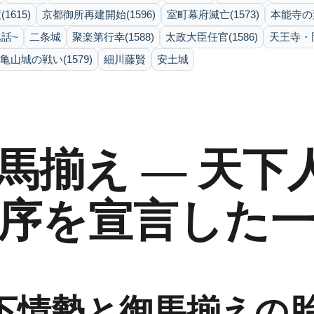
615)
京都御所再建開始(1596)
室町幕府滅亡(1573)
本能寺の変
話~
二条城
聚楽第行幸(1588)
太政大臣任官(1586)
天王寺・岡
亀山城の戦い(1579)
細川藤賢
安土城
馬揃え ― 天下
序を宣言した一
下情勢と御馬揃えの