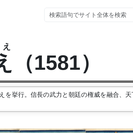
え
え
（1581）
揃えを挙行。信長の武力と朝廷の権威を融合、天