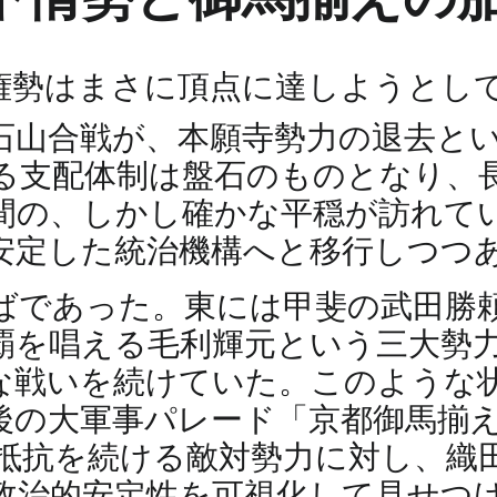
の権勢はまさに頂点に達しようとし
だ石山合戦が、本願寺勢力の退去と
る支配体制は盤石のものとなり、
間の、しかし確かな平穏が訪れて
安定した統治機構へと移行しつつ
ばであった。東には甲斐の武田勝
覇を唱える毛利輝元という三大勢
な戦いを続けていた。このような
後の大軍事パレード「京都御馬揃
抵抗を続ける敵対勢力に対し、織
政治的安定性を可視化して見せつ