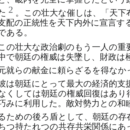
2
た
。この壮大な催しは、「天下
支配の正統性を天下内外に宣言す
である。
この壮大な政治劇のもう一人の重要
中で朝廷の権威は失墜し、財政は
元就らの献金に頼らざるを得なか
彼は朝廷にとって最大の経済的支
なくしては朝廷の権威回復はあり
巧みに利用した。敵対勢力との和
るための後ろ盾として、朝廷の存
ちつ持たれつの共存共栄関係にあ