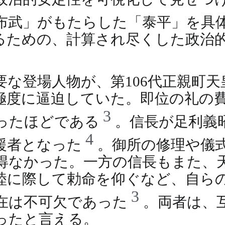
布武」がもたらした「泰平」を具
るための、計算され尽くした政治
な登場人物が、第106代正親町
極度に逼迫していた。即位の礼の
3
ったほどである
。信長が足利義
4
援者となった
。御所の修理や儀
得なかった。一方の信長もまた、
睦に際して勅命を仰ぐなど、自ら
3
在は不可欠であった
。両者は、
ったと言える。