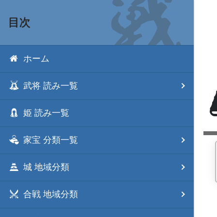
目次
ホーム
武将 読み一覧
姫 読み一覧
家宝 分類一覧
城 地域分類
合戦 地域分類