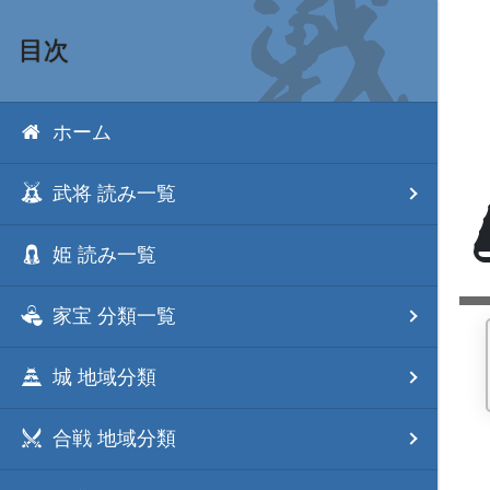
目次
ホーム
武将 読み一覧
姫 読み一覧
家宝 分類一覧
城 地域分類
合戦 地域分類