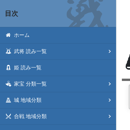
目次
ホーム
武将 読み一覧
姫 読み一覧
家宝 分類一覧
城 地域分類
合戦 地域分類