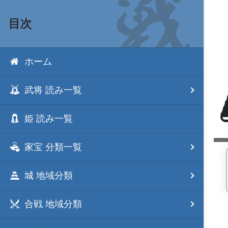
目次
ホーム
武将 読み一覧
姫 読み一覧
家宝 分類一覧
城 地域分類
合戦 地域分類