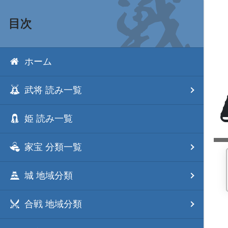
目次
ホーム
武将 読み一覧
姫 読み一覧
家宝 分類一覧
城 地域分類
合戦 地域分類