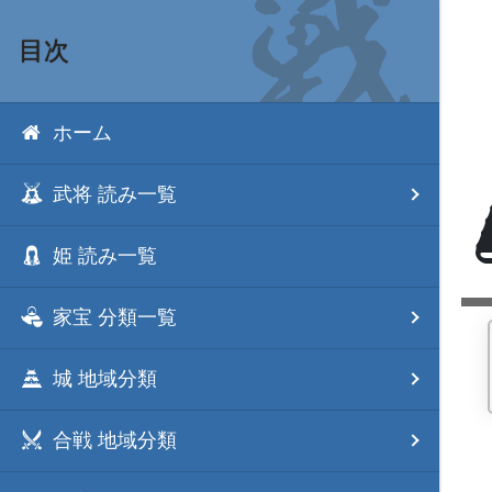
目次
ホーム
武将 読み一覧
姫 読み一覧
家宝 分類一覧
城 地域分類
合戦 地域分類