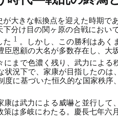
歴史が大きな転換点を迎えた時期で
、天下分け目の関ヶ原の合戦におい
1
した
。しかし、この勝利はあく
豊臣恩顧の大名が多数存在し、大
々にまで色濃く残り、武力による
な状況下で、家康が目指したのは
制度に基づいた恒久的な国家秩序
家康は武力による威嚇と並行して
政策は多岐にわたる。慶長七年六