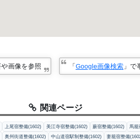
要や画像を参照
「
Google画像検索
」で
関連ページ
上尾宿整備(1602)
美江寺宿整備(1602)
蕨宿整備(1602)
馬籠宿
奥州街道整備(1602)
中山道宿駅制整備(1602)
妻籠宿整備(1602