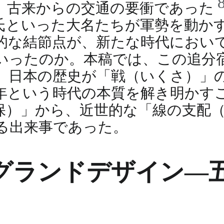
、古来からの交通の要衝であった
氏といった大名たちが軍勢を動か
的な結節点が、新たな時代におい
いったのか。本稿では、この追分
、日本の歴史が「戦（いくさ）」
年という時代の本質を解き明かす
保）」から、近世的な「線の支配
る出来事であった。
グランドデザイン―