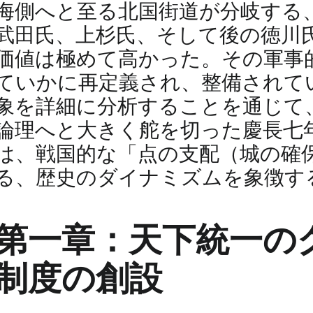
海側へと至る北国街道が分岐する
武田氏、上杉氏、そして後の徳川
価値は極めて高かった。その軍事
ていかに再定義され、整備されて
象を詳細に分析することを通じて
論理へと大きく舵を切った慶長七
は、戦国的な「点の支配（城の確
る、歴史のダイナミズムを象徴す
第一章：天下統一の
制度の創設