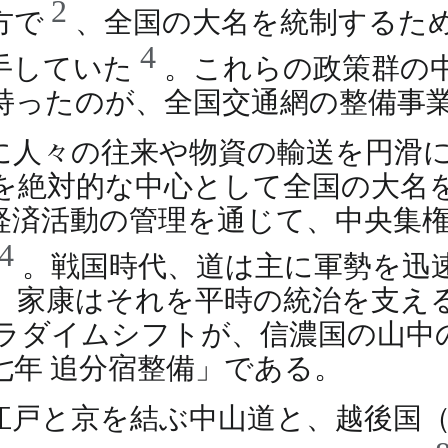
2
方で
、全国の大名を統制するた
4
手していた
。これらの政策群の
持ったのが、全国交通網の整備事
に人々の往来や物資の輸送を円滑
を絶対的な中心として全国の大名
経済活動の管理を通じて、中央集
4
。戦国時代、道は主に軍勢を迅
、家康はそれを平時の統治を支え
ラダイムシフトが、信濃国の山中
七年 追分宿整備」である。
江戸と京を結ぶ中山道と、越後国