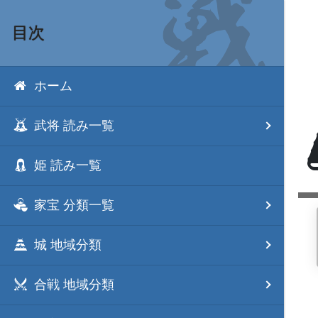
目次
ホーム
武将 読み一覧
姫 読み一覧
家宝 分類一覧
城 地域分類
合戦 地域分類