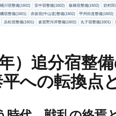
桶川宿整備(1602)
安中宿整備(1602)
板橋宿整備(1602)
岩村田宿
磯宿整備(1601)
赤坂宿(中山道)整備(1602)
甲州街道整備(1602)
浜松宿整備(1601)
倉賀野河岸整備(1602)
丸子宿整備(1601)
02年）追分宿整
泰平への転換点
う時代―戦乱の終焉