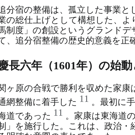
追分宿の整備は、孤立した事業と
業の総仕上げとして構想した、よ
馬制度」の創設というグランドデ
て、追分宿整備の歴史的意義を正
慶長六年（1601年）の始
関ヶ原の合戦で勝利を収めた家康は
11
通網整備に着手した
。最初に
11
海道であった
。家康は東海道
制」を施行した。これは、政治・