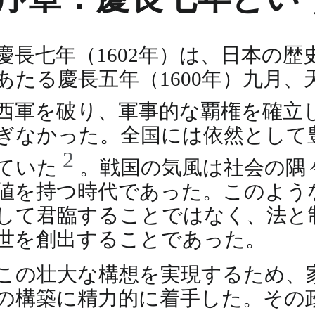
慶長七年（1602年）は、日本の
あたる慶長五年（1600年）九月
西軍を破り、軍事的な覇権を確立
ぎなかった。全国には依然として
2
ていた
。戦国の気風は社会の隅
値を持つ時代であった。このよう
して君臨することではなく、法と
世を創出することであった。
この壮大な構想を実現するため、
の構築に精力的に着手した。その