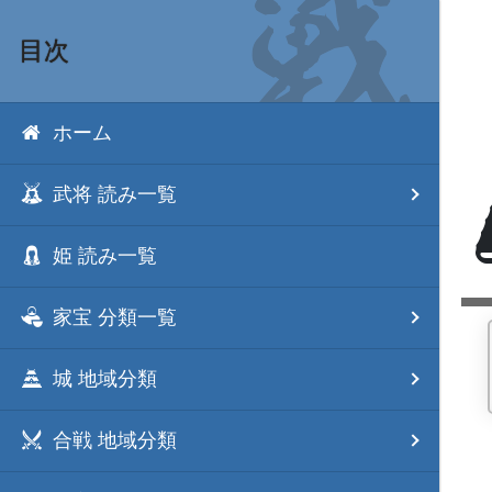
目次
ホーム
武将 読み一覧
姫 読み一覧
家宝 分類一覧
城 地域分類
合戦 地域分類