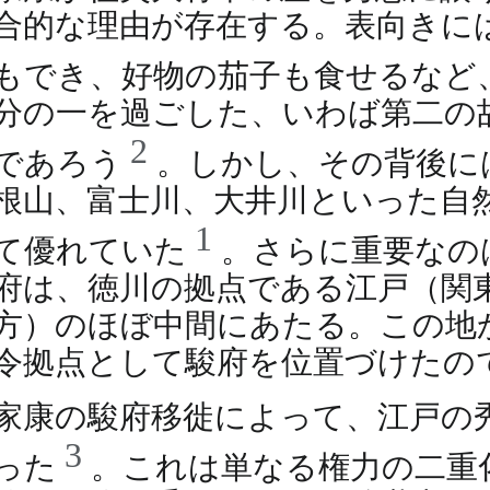
合的な理由が存在する。表向きに
もでき、好物の茄子も食せるなど
分の一を過ごした、いわば第二の
2
であろう
。しかし、その背後に
根山、富士川、大井川といった自
1
て優れていた
。さらに重要なの
府は、徳川の拠点である江戸（関
方）のほぼ中間にあたる。この地
令拠点として駿府を位置づけたの
家康の駿府移徙によって、江戸の
3
った
。これは単なる権力の二重