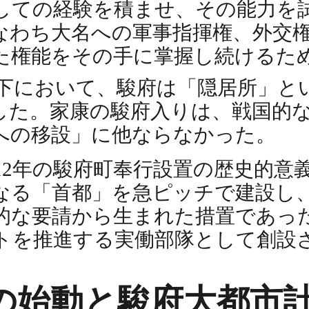
しての経験を積ませ、その能力を
なわち大名への軍事指揮権、外交
た権能をその手に掌握し続けるた
下において、駿府は「隠居所」と
した。家康の駿府入りは、戦国的
への移設」に他ならなかった。
12年の駿府町奉行設置の歴史的意
なる「首都」を急ピッチで建設し
的な要請から生まれた措置であっ
トを推進する実働部隊として創設
の始動と駿府大都市