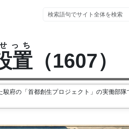
せっち
設置
（1607）
した駿府の「首都創生プロジェクト」の実働部
。