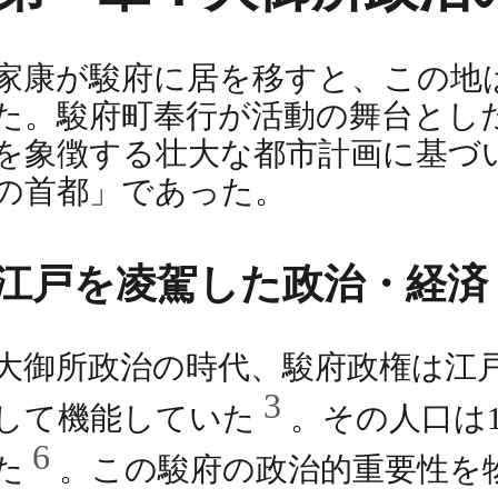
家康が駿府に居を移すと、この地
た。駿府町奉行が活動の舞台とし
を象徴する壮大な都市計画に基づ
の首都」であった。
江戸を凌駕した政治・経済
大御所政治の時代、駿府政権は江
3
して機能していた
。その人口は
6
た
。この駿府の政治的重要性を