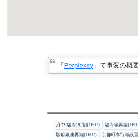
「
Perplexity
」で事変の概
府中(駿府)町割(1607)
駿府城再築(1607
駿府銀座再編(1607)
京都町奉行職設置(1