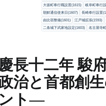
大坂町奉行職設置(1615)
岐阜町奉行設置
朝鮮通信使来日(1607)
長崎奉行設置(16
由比宿整備(1601)
江戸城拡張(1593)
二条城下武家地設定(1603)
名古屋寺町形
慶長十二年 駿
政治と首都創
ント―