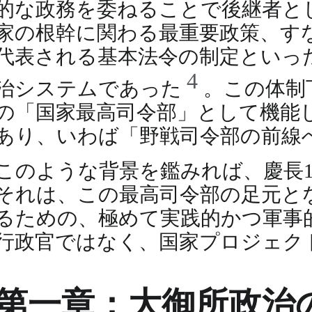
的な政務を委ねることで後継者と
家の根幹に関わる最重要政策、す
代表される基本法令の制定といっ
4
治システムであった
。この体制
の「国家最高司令部」として機能
あり、いわば「野戦司令部の前線
このような背景を鑑みれば、慶長
それは、この最高司令部の足元と
るための、極めて実践的かつ軍事
行政官ではなく、国家プロジェク
第一章：大御所政治