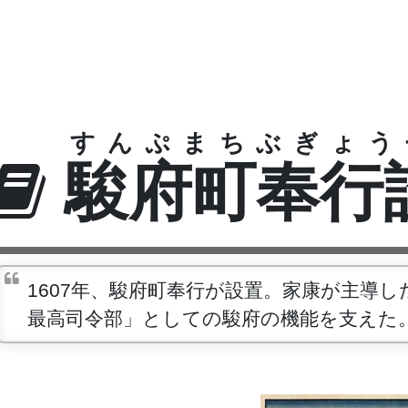
すんぷまちぶぎょう
駿府町奉行
1607年、駿府町奉行が設置。家康が主導
最高司令部」としての駿府の機能を支えた