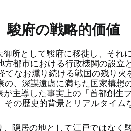
、駿府の戦略的価値
康が大御所として駿府に移徙し、そ
地方都市における行政機関の設立
経てなお燻り続ける戦国の残り火
康の、深謀遠慮に満ちた国家構想
康が主導した事実上の「首都創生
、その歴史的背景とリアルタイム
り、隠居の地として江戸ではなく