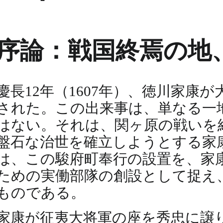
序論：戦国終焉の地
慶長12年（1607年）、徳川家
された。この出来事は、単なる一
はない。それは、関ヶ原の戦いを
盤石な治世を確立しようとする家
は、この駿府町奉行の設置を、家
ための実働部隊の創設として捉え
ものである。
家康が征夷大将軍の座を秀忠に譲