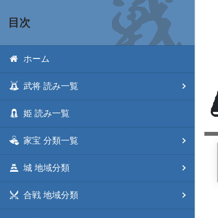
目次
ホーム
武将 読み一覧
姫 読み一覧
家宝 分類一覧
城 地域分類
合戦 地域分類