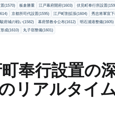
(1570)
板倉勝重
江戸幕府開府(1603)
伏見町奉行所設置(159
14)
京都所司代設置(1595)
江戸町割拡張(1604)
秀忠将軍宣下(1
駿府城の戦い(1582)
幕府禁教令公布(1612)
明石浦港整備(1605)
成(1610)
丸子宿整備(1601)
府町奉行設置の深
生のリアルタイ