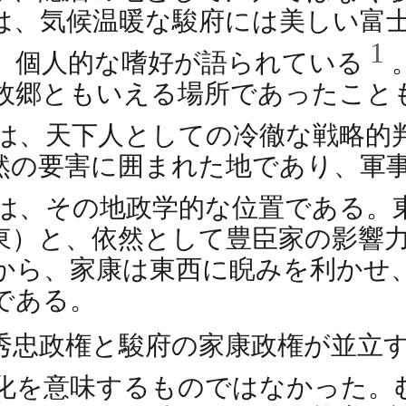
は、気候温暖な駿府には美しい富
1
、個人的な嗜好が語られている
故郷ともいえる場所であったこと
は、天下人としての冷徹な戦略的
然の要害に囲まれた地であり、軍
は、その地政学的な位置である。
東）と、依然として豊臣家の影響
から、家康は東西に睨みを利かせ
である。
秀忠政権と駿府の家康政権が並立
化を意味するものではなかった。