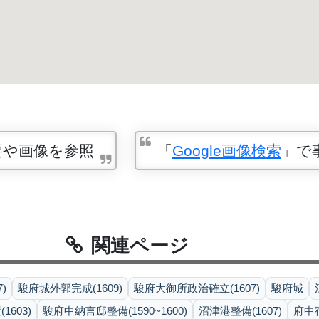
要や画像を参照
「
Google画像検索
」で
関連ページ
)
駿府城外郭完成(1609)
駿府大御所政治確立(1607)
駿府城
603)
駿府中納言邸整備(1590~1600)
沼津港整備(1607)
府中宿