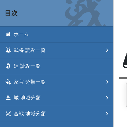
目次
ホーム
武将 読み一覧
姫 読み一覧
家宝 分類一覧
城 地域分類
合戦 地域分類