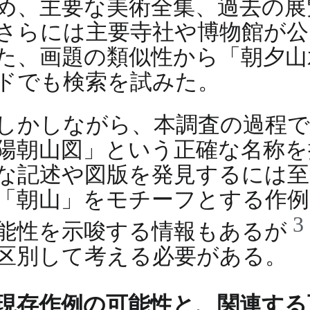
め、主要な美術全集、過去の展覧
さらには主要寺社や博物館が公
た、画題の類似性から「朝夕山
ドでも検索を試みた。
しかしながら、本調査の過程
陽朝山図」という正確な名称を
な記述や図版を発見するには至
「朝山」をモチーフとする作例
3
能性を示唆する情報もあるが
区別して考える必要がある。
現存作例の可能性と、関連する