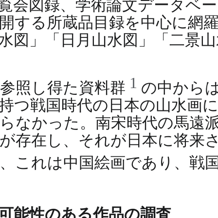
会図録、学術論文データベース（C
開する所蔵品目録を中心に網
水図」「日月山水図」「二景山
1
で参照し得た資料群
の中から
持つ戦国時代の日本の山水画
らなかった。南宋時代の馬遠
が存在し、それが日本に将来
、これは中国絵画であり、戦
可能性のある作品の調査