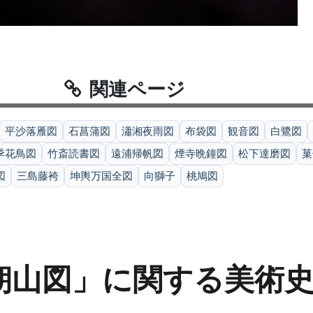
関連ページ
平沙落雁図
石菖蒲図
瀟湘夜雨図
布袋図
観音図
白鷺図
季花鳥図
竹斎読書図
遠浦帰帆図
煙寺晩鐘図
松下達磨図
菓
図
三島藤袴
坤輿万国全図
向獅子
桃鳩図
朝山図」に関する美術