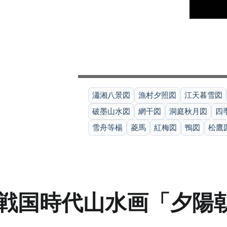
瀟湘八景図
漁村夕照図
江天暮雪図
破墨山水図
網干図
洞庭秋月図
四
雪舟等楊
菱馬
紅梅図
鴨図
松鷹
戦国時代山水画「夕陽