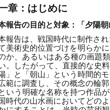
一章：はじめに
本報告の目的と対象：「夕陽朝
本報告は、戦国時代に制作され
て美術史的位置づけを明らかに
のか、あるいはある種の画題類
い。したがって、直接的な史料
陽」と「朝山」という時間的モ
広範に調査し、その概念の輪郭
という明確な名称を持つ作品
国時代の山水画においてどの
かにすることは、当時の芸術観