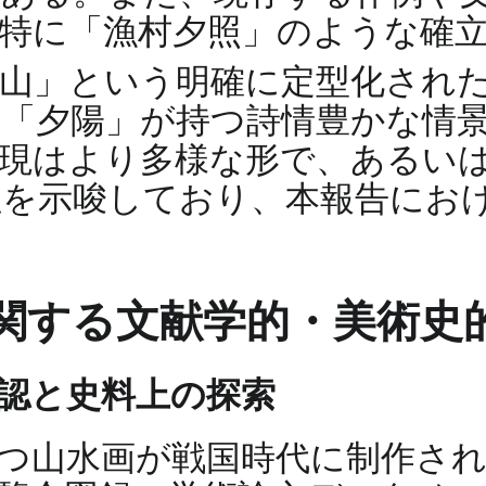
特に「漁村夕照」のような確
朝山」という明確に定型化され
「夕陽」が持つ詩情豊かな情
現はより多様な形で、あるい
性を示唆しており、本報告にお
関する文献学的・美術史
認と史料上の探索
つ山水画が戦国時代に制作さ