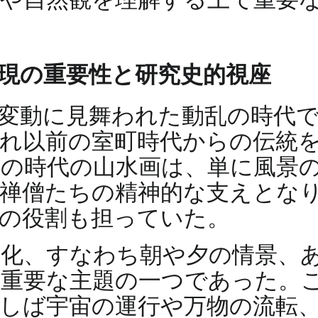
現の重要性と研究史的視座
変動に見舞われた動乱の時代
れ以前の室町時代からの伝統
この時代の山水画は、単に風景
禅僧たちの精神的な支えとな
の役割も担っていた。
変化、すなわち朝や夕の情景、
重要な主題の一つであった。
しば宇宙の運行や万物の流転