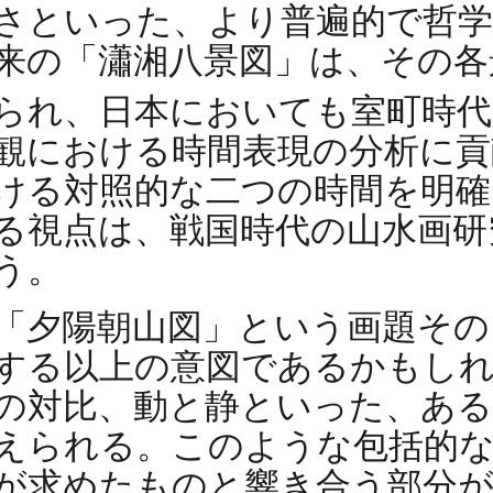
さといった、より普遍的で哲学
来の「瀟湘八景図」は、その各
られ、日本においても室町時
観における時間表現の分析に貢
ける対照的な二つの時間を明確
る視点は、戦国時代の山水画研
う。
「夕陽朝山図」という画題その
する以上の意図であるかもし
の対比、動と静といった、ある
えられる。このような包括的な
が求めたものと響き合う部分が