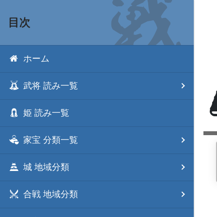
目次
ホーム
武将 読み一覧
姫 読み一覧
家宝 分類一覧
城 地域分類
合戦 地域分類