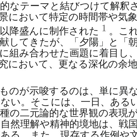
的なテーマと結びつけて解釈
景において特定の時間帯や気
1
代以降盛んに制作された
。こ
献してきたが、「夕陽」と「
に組み合わせた画題に着目し
究において、更なる深化の余
ものが示唆するのは、単に異
れない。そこには、一日、ある
種の二元論的な世界観の表現
自然理解や精神的境地は、戦
ある。また、現存する作例や