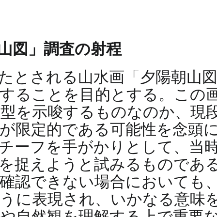
山図」調査の射程
たとされる山水画「夕陽朝山
することを目的とする。この
型を示唆するものなのか、現
が限定的である可能性を念頭
チーフを手がかりとして、当
を捉えようと試みるものであ
が確認できない場合においても
ように表現され、いかなる意味
や自然観を理解する上で重要