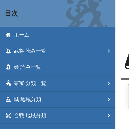
目次
ホーム
武将 読み一覧
姫 読み一覧
家宝 分類一覧
城 地域分類
合戦 地域分類