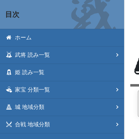
目次
ホーム
武将 読み一覧
姫 読み一覧
家宝 分類一覧
城 地域分類
合戦 地域分類