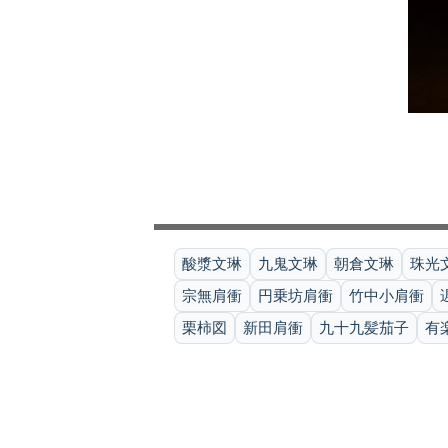
酸漿文琳
九鬼文琳
朝倉文琳
珠光
宗無肩衝
円乗坊肩衝
竹中小肩衝
栗柿図
新田肩衝
九十九髪茄子
有