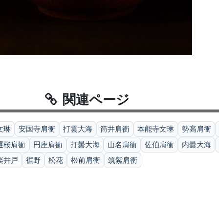
関連ページ
文琳
安国寺肩衝
打雲大海
筒井肩衝
本能寺文琳
勢高肩衝
遅桜肩衝
円座肩衝
打曇大海
山名肩衝
佐伯肩衝
内曇大海
楽井戸
裾野
松花
松前肩衝
筑紫肩衝