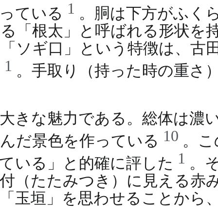
1
なっている
。胴は下方がふく
る「根太」と呼ばれる形状を
「ソギ口」という特徴は、古
1
る
。手取り（持った時の重さ
大きな魅力である。総体は濃
10
富んだ景色を作っている
。こ
1
れている」と的確に評した
。
畳付（たたみつき）に見える赤
「玉垣」を思わせることから