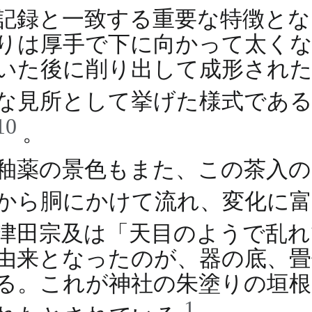
記録と一致する重要な特徴と
りは厚手で下に向かって太くな
いた後に削り出して成形された
な見所として挙げた様式であ
10
。
釉薬の景色もまた、この茶入の
から胴にかけて流れ、変化に
津田宗及は「天目のようで乱
由来となったのが、器の底、
る。これが神社の朱塗りの垣根
1