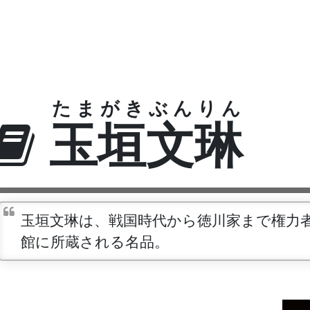
たまがきぶんりん
玉垣文琳
玉垣文琳は、戦国時代から徳川家まで権力
館に所蔵される名品。