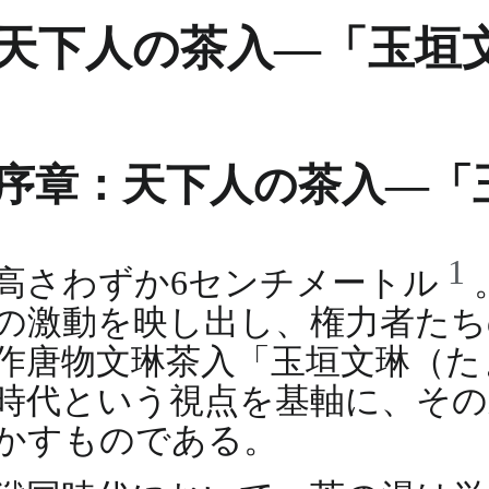
天下人の茶入―「玉垣
序章：天下人の茶入―「
1
高さわずか6センチメートル
の激動を映し出し、権力者たち
作唐物文琳茶入「玉垣文琳（た
時代という視点を基軸に、その
かすものである。