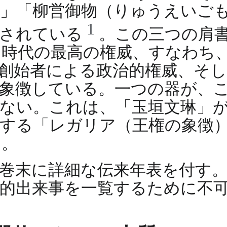
」「柳営御物（りゅうえいご
1
証されている
。この三つの肩
時代の最高の権威、すなわち
創始者による政治的権威、そし
象徴している。一つの器が、
ない。これは、「玉垣文琳」
する「レガリア（王権の象徴
る。
巻末に詳細な伝来年表を付す
的出来事を一覧するために不