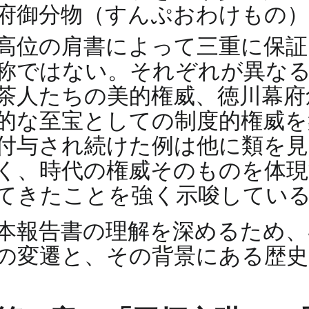
府御分物（すんぷおわけもの）
高位の肩書によって三重に保
称ではない。それぞれが異なる
茶人たちの美的権威、徳川幕府
的な至宝としての制度的権威を
付与され続けた例は他に類を見
く、時代の権威そのものを体現
てきたことを強く示唆してい
本報告書の理解を深めるため、
の変遷と、その背景にある歴史