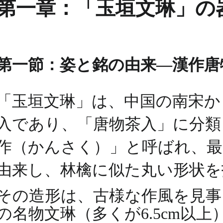
第一章：「玉垣文琳」の
第一節：姿と銘の由来―漢作唐
「玉垣文琳」は、中国の南宋から
入であり、「唐物茶入」に分
作（かんさく）」と呼ばれ、
由来し、林檎に似た丸い形状
その造形は、古様な作風を見事に
の名物文琳（多くが6.5cm