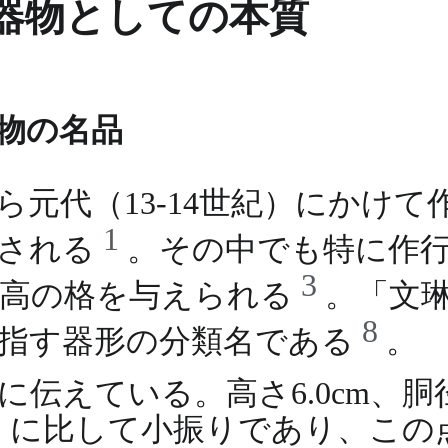
器物としての本質
物の名品
元代（13-14世紀）にかけ
1
類される
。その中でも特に作
3
最高の格を与えられる
。「文
8
を指す器形の分類名である
。
伝えている。高さ6.0cm、胴径
以上）に比して小振りであり、こ