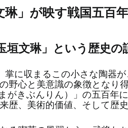
文琳」が映す戦国五百
玉垣文琳」という歴史の
。掌に収まるこの小さな陶器が
の野心と美意識の象徴となり
まがきぶんりん）」の五百年
来歴、美術的価値、そして歴