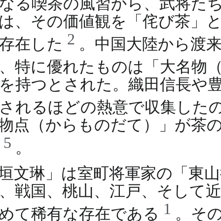
なる喫茶の風習から、武将た
は、その価値観を「侘び茶」
2
は存在した
。中国大陸から渡
、特に優れたものは「大名物
を持つとされた。織田信長や
称されるほどの熱意で収集した
物点（からものだて）」が茶
5
た
。
垣文琳」は室町将軍家の「東
、戦国、桃山、江戸、そして
1
極めて稀有な存在である
。そ