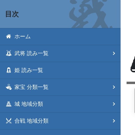
目次
ホーム
武将 読み一覧
姫 読み一覧
家宝 分類一覧
城 地域分類
合戦 地域分類