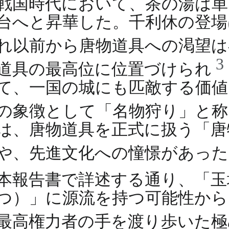
戦国時代において、茶の湯は単
台へと昇華した。千利休の登場
れ以前から唐物道具への渇望
3
道具の最高位に位置づけられ
て、一国の城にも匹敵する価値
の象徴として「名物狩り」と
は、唐物道具を正式に扱う「唐
や、先進文化への憧憬があっ
本報告書で詳述する通り、「玉
つ）」に源流を持つ可能性から
最高権力者の手を渡り歩いた