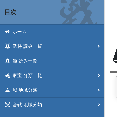
目次
ホーム
武将 読み一覧
姫 読み一覧
家宝 分類一覧
城 地域分類
合戦 地域分類