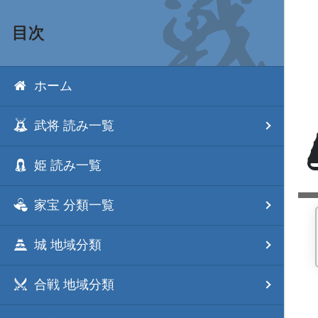
目次
ホーム
武将 読み一覧
姫 読み一覧
家宝 分類一覧
城 地域分類
合戦 地域分類