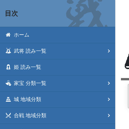
目次
ホーム
武将 読み一覧
姫 読み一覧
家宝 分類一覧
城 地域分類
合戦 地域分類