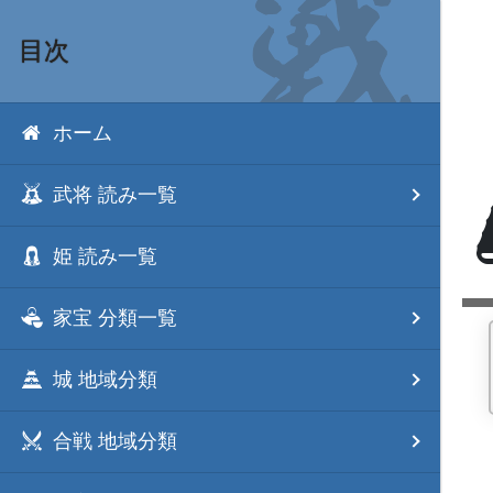
目次
ホーム
武将 読み一覧
姫 読み一覧
家宝 分類一覧
城 地域分類
合戦 地域分類