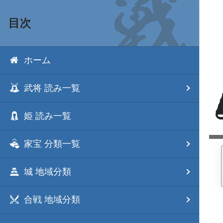
目次
ホーム
武将 読み一覧
姫 読み一覧
家宝 分類一覧
城 地域分類
合戦 地域分類