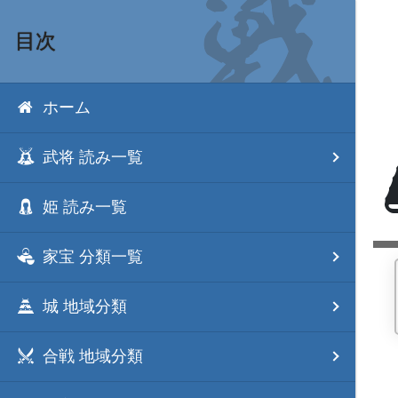
目次
ホーム
武将 読み一覧
姫 読み一覧
家宝 分類一覧
城 地域分類
合戦 地域分類