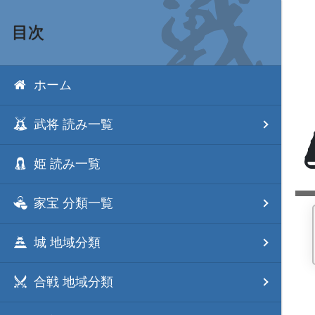
目次
ホーム
武将 読み一覧
姫 読み一覧
家宝 分類一覧
城 地域分類
合戦 地域分類