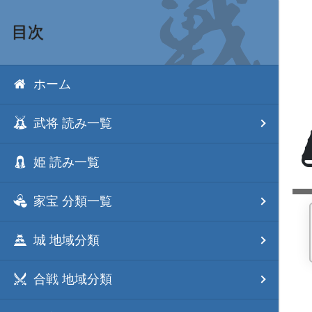
目次
ホーム
武将 読み一覧
姫 読み一覧
家宝 分類一覧
城 地域分類
合戦 地域分類