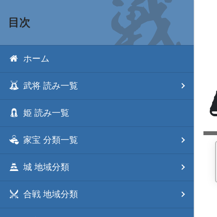
目次
ホーム
武将 読み一覧
姫 読み一覧
家宝 分類一覧
城 地域分類
合戦 地域分類