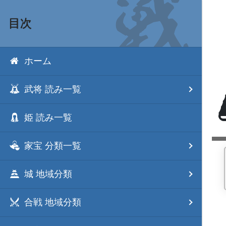
目次
ホーム
武将 読み一覧
姫 読み一覧
家宝 分類一覧
城 地域分類
合戦 地域分類