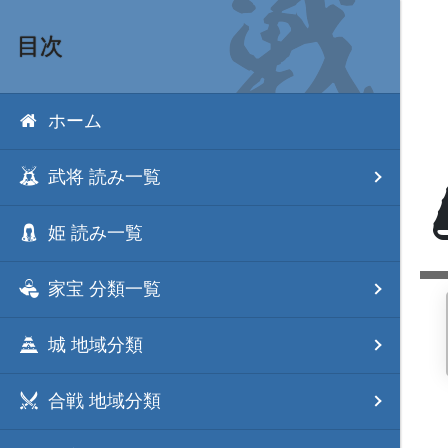
目次
ホーム
武将 読み一覧
姫 読み一覧
家宝 分類一覧
城 地域分類
合戦 地域分類