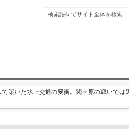
して築いた水上交通の要衝。関ヶ原の戦いでは