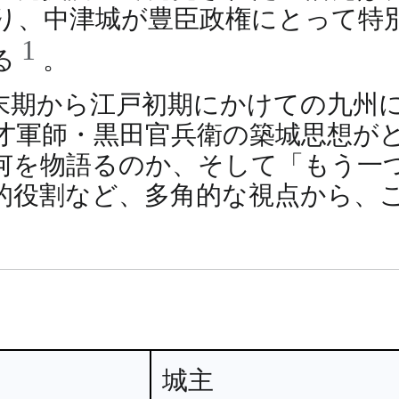
り、中津城が豊臣政権にとって特
1
る
。
末期から江戸初期にかけての九州
才軍師・黒田官兵衛の築城思想が
何を物語るのか、そして「もう一
的役割など、多角的な視点から、
城主