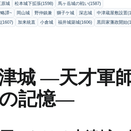
三原城
松本城下拡張(1598)
馬ヶ岳城の戦い(1587)
略譚~
岡山城
野仲鎮兼
獅子ケ城
深志城
中津蔵屋敷設置(16
1607)
加来統直
小倉城
福井城築城(1606)
黒田家藩政開始(16
津城 ―天才軍
の記憶―