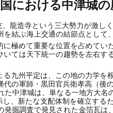
前国における中津城
友、龍造寺という三大勢力が激し
州を結ぶ海上交通の結節点として
的に極めて重要な位置を占めてい
ひいては天下統一の趨勢を左右す
吉による九州平定は、この地の力学
稀代の軍師・黒田官兵衛孝高（後
れた中津城は、単なる一地方大名
示し、新たな支配体制を確立する
の発掘調査で発見された金箔瓦は