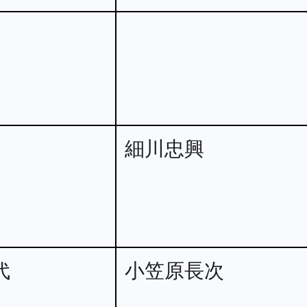
細川忠興
代
小笠原長次