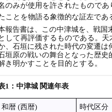
名のみが使用を許されたものであ
たことを物語る象徴的な証左であ
本報告書は、この中津城を、戦国
として再評価するものである。天
か、石垣に残された時代の変遷は
石垣原の戦いの舞台となった歴史
解き明かすことを目的とする。
表1：中津城 関連年表
和暦 (西暦)
時代区分