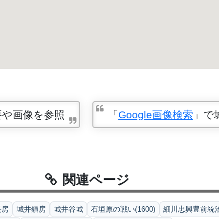
要や画像を参照
「
Google画像検索
」で
関連ページ
長房
城井鎮房
城井谷城
石垣原の戦い(1600)
細川忠興豊前統治整