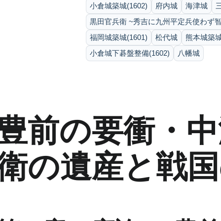
小倉城築城(1602)
府内城
海津城
黒田官兵衛 ~秀吉に九州平定兵使わず智
福岡城築城(1601)
松代城
熊本城築城(
小倉城下碁盤整備(1602)
八幡城
豊前の要衝・中
衛の遺産と戦国