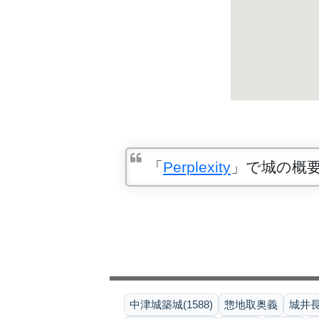
「
Perplexity
」で城の概
中津城築城(1588)
惣地取奥義
城井