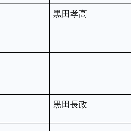
黒田孝高
黒田長政