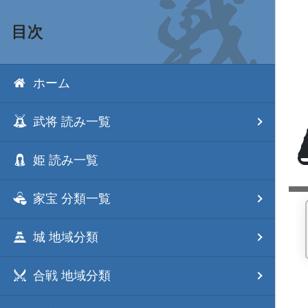
目次
ホーム
武将 読み一覧
姫 読み一覧
家宝 分類一覧
城 地域分類
合戦 地域分類