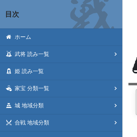
目次
ホーム
武将 読み一覧
姫 読み一覧
家宝 分類一覧
城 地域分類
合戦 地域分類