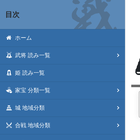
目次
ホーム
武将 読み一覧
姫 読み一覧
家宝 分類一覧
城 地域分類
合戦 地域分類