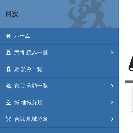
目次
ホーム
武将 読み一覧
姫 読み一覧
家宝 分類一覧
城 地域分類
合戦 地域分類