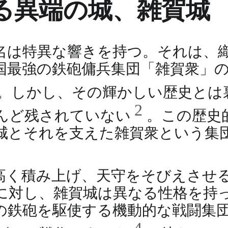
る異端の城、雑賀城
名は特異な響きを持つ。それは、
国最強の鉄砲傭兵集団「雑賀衆」
。しかし、その輝かしい歴史とは
2
んど残されていない
。この歴史
城とそれを支えた雑賀衆という集
高く積み上げ、天守をそびえさせ
に対し、雑賀城は異なる性格を持
の鉄砲を駆使する機動的な戦闘集