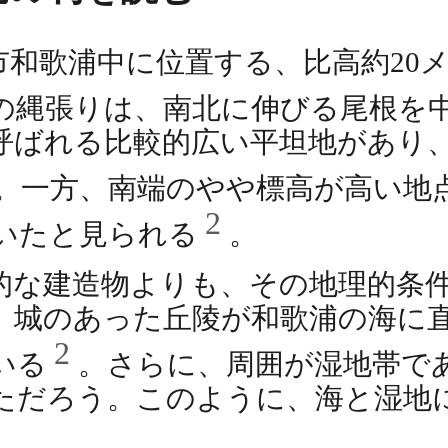
市和歌浦中に位置する、比高約20
の縄張りは、南北に伸びる尾根を
呼ばれる比較的広い平坦地があり
。一方、南端のやや標高が高い地
2
いたと見られる
。
的な建造物よりも、その地理的条
、城のあった丘陵が和歌浦の海に
2
いる
。さらに、周囲が湿地帯で
ただろう。このように、海と湿地