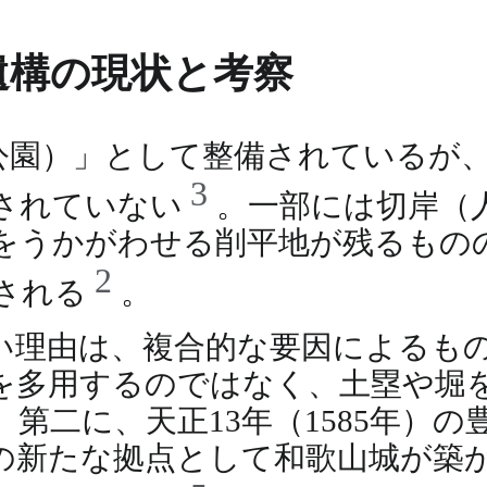
遺構の現状と考察
公園）」として整備されているが
3
されていない
。一部には切岸（
をうかがわせる削平地が残るもの
2
される
。
い理由は、複合的な要因によるも
を多用するのではなく、土塁や堀
第二に、天正13年（1585年）
の新たな拠点として和歌山城が築