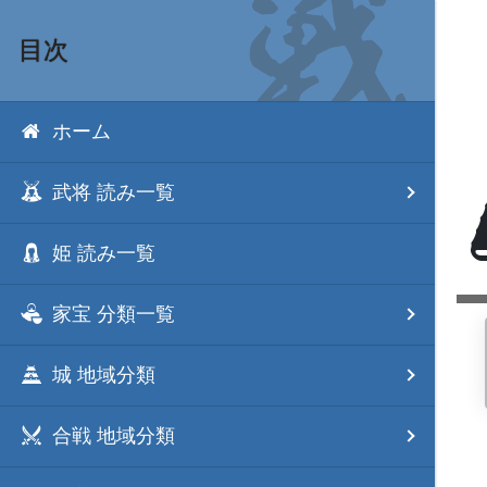
目次
ホーム
武将 読み一覧
姫 読み一覧
家宝 分類一覧
城 地域分類
合戦 地域分類