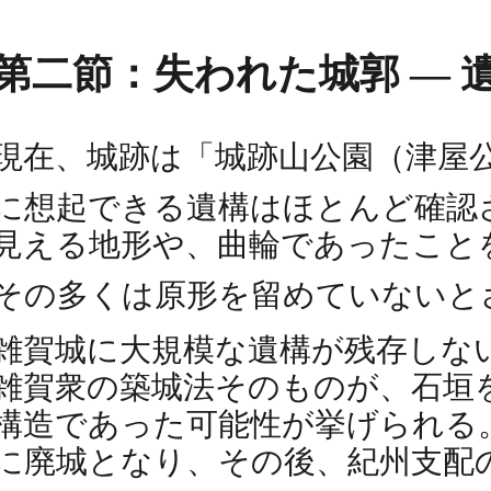
第二節：失われた城郭 ― 
現在、城跡は「城跡山公園（津屋
に想起できる遺構はほとんど確認
見える地形や、曲輪であったこと
その多くは原形を留めていないと
雑賀城に大規模な遺構が残存しな
雑賀衆の築城法そのものが、石垣
構造であった可能性が挙げられる。
に廃城となり、その後、紀州支配