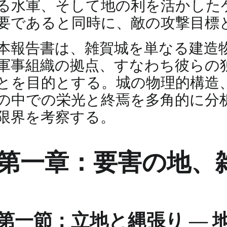
る水軍、そして地の利を活かした
要であると同時に、敵の攻撃目標
本報告書は、雑賀城を単なる建造
軍事組織の拠点、すなわち彼らの
とを目的とする。城の物理的構造
の中での栄光と終焉を多角的に分
限界を考察する。
第一章：要害の地、雑
第一節：立地と縄張り ― 