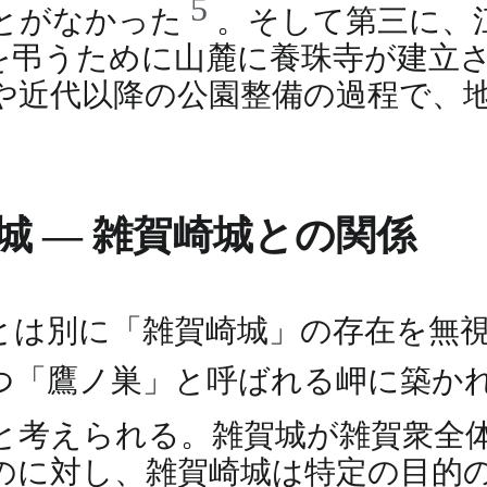
5
とがなかった
。そして第三に、
を弔うために山麓に養珠寺が建立
や近代以降の公園整備の過程で、
 ― 雑賀崎城との関係
とは別に「雑賀崎城」の存在を無
つ「鷹ノ巣」と呼ばれる岬に築か
と考えられる。雑賀城が雑賀衆全
のに対し、雑賀崎城は特定の目的