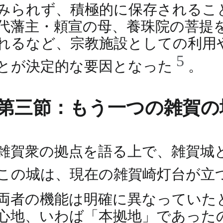
みられず、積極的に保存されるこ
代藩主・頼宣の母、養珠院の菩提
れるなど、宗教施設としての利用
5
とが決定的な要因となった
。
第三節：もう一つの雑賀の城
雑賀衆の拠点を語る上で、雑賀城
この城は、現在の雑賀崎灯台が立
両者の機能は明確に異なっていた
心地、いわば「本拠地」であった