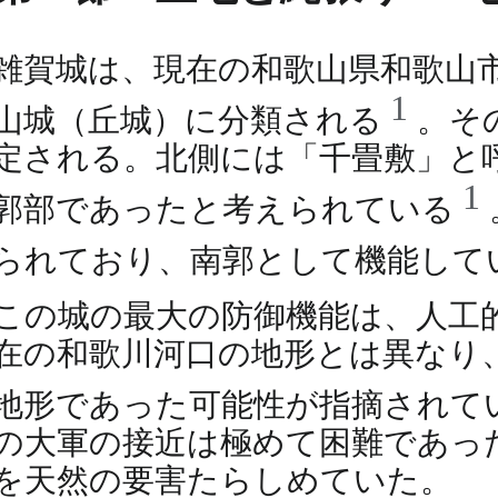
雑賀城は、現在の和歌山県和歌山
1
山城（丘城）に分類される
。そ
定される。北側には「千畳敷」と
1
郭部であったと考えられている
られており、南郭として機能して
この城の最大の防御機能は、人工
在の和歌川河口の地形とは異なり
地形であった可能性が指摘されて
の大軍の接近は極めて困難であっ
を天然の要害たらしめていた。