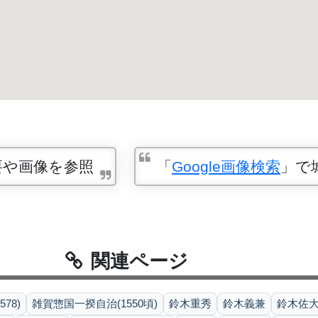
要や画像を参照
「
Google画像検索
」で
関連ページ
78)
雑賀惣国一揆自治(1550頃)
鈴木重秀
鈴木義兼
鈴木佐