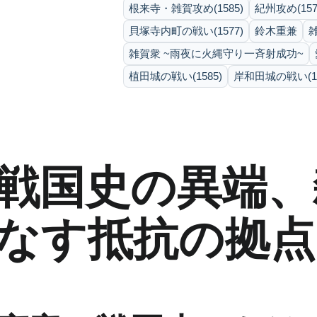
根来寺・雑賀攻め(1585)
紀州攻め(157
貝塚寺内町の戦い(1577)
鈴木重兼
雑賀衆 ~雨夜に火縄守り一斉射成功~
植田城の戦い(1585)
岸和田城の戦い(15
戦国史の異端、
なす抵抗の拠点