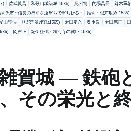
7)
佐武義昌
和歌山城築城(1585)
紀州筒
的場昌長
鈴木重
雑賀孫市 ~信長の馬印を遠撃ちで撃ち折る~
雑賀・根来攻め(1585)
愛山護法
熊野灘沿岸戦(1585)
太田定久
奥重政
太田宗正
田
85)
岡吉正
紀伊征伐・粉河寺の戦い(1585)
雑賀城 ― 鉄砲
、その栄光と