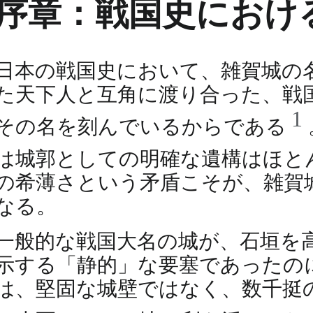
序章：戦国史におけ
日本の戦国史において、雑賀城の
た天下人と互角に渡り合った、戦
1
その名を刻んでいるからである
は城郭としての明確な遺構はほと
の希薄さという矛盾こそが、雑賀
なる。
一般的な戦国大名の城が、石垣を
示する「静的」な要塞であったの
は、堅固な城壁ではなく、数千挺