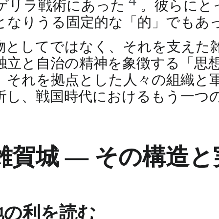
4
ゲリラ戦術にあった
。彼らにと
となりうる固定的な「的」でもあ
物としてではなく、それを支えた
独立と自治の精神を象徴する「思
、それを拠点とした人々の組織と
析し、戦国時代におけるもう一つ
賀城 ― その構造と
地の利を読む