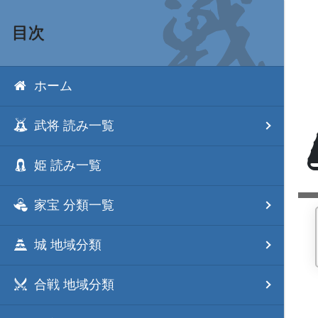
目次
ホーム
武将 読み一覧
姫 読み一覧
家宝 分類一覧
城 地域分類
合戦 地域分類