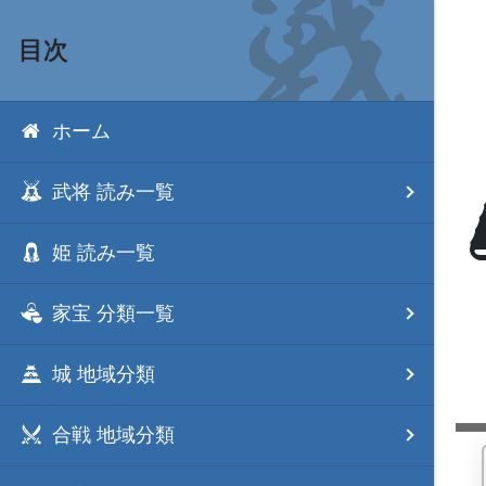
目次
ホーム
武将 読み一覧
姫 読み一覧
家宝 分類一覧
城 地域分類
合戦 地域分類