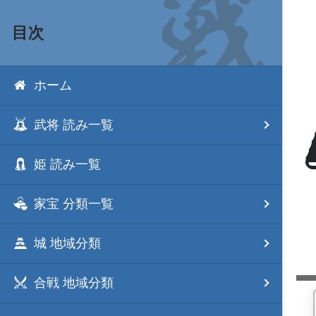
目次
ホーム
武将 読み一覧
姫 読み一覧
家宝 分類一覧
城 地域分類
合戦 地域分類