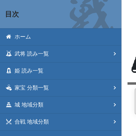
目次
ホーム
武将 読み一覧
姫 読み一覧
家宝 分類一覧
城 地域分類
合戦 地域分類