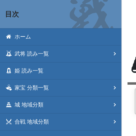
目次
ホーム
武将 読み一覧
姫 読み一覧
家宝 分類一覧
城 地域分類
合戦 地域分類