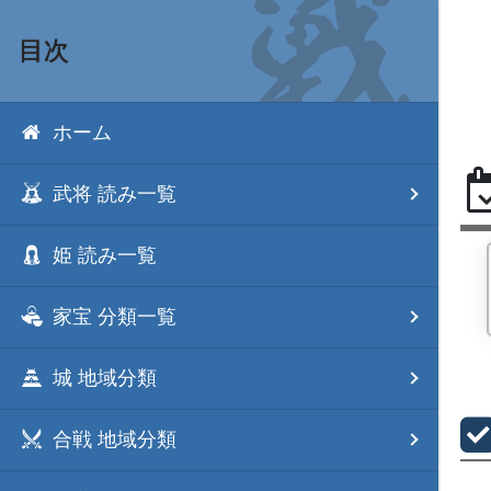
目次
ホーム
武将 読み一覧
姫 読み一覧
家宝 分類一覧
城 地域分類
合戦 地域分類