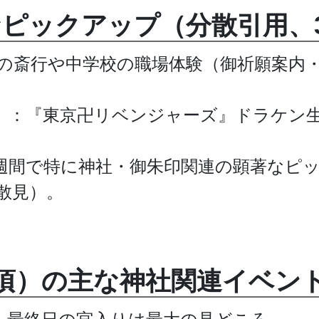
ピックアップ（分散引用、3
の斎行や中学校の職場体験（御祈願案内
）：『東京卍リベンジャーズ』ドラケン
週間で特に神社・御朱印関連の顕著なピ
散見）。
日頃）の主な神社関連イベン