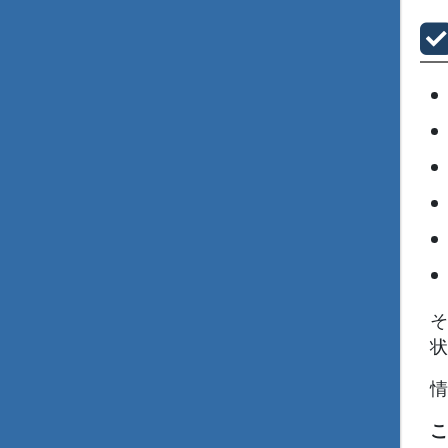
そ
状
情
こ