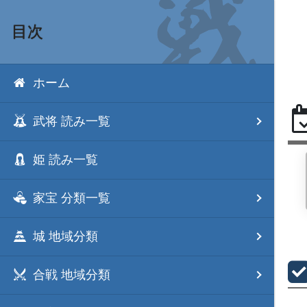
目次
ホーム
武将 読み一覧
姫 読み一覧
家宝 分類一覧
城 地域分類
合戦 地域分類