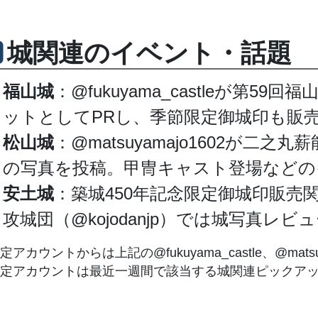
城関連のイベント・話題
福山城
：@fukuyama_castleが第
ットとしてPRし、季節限定御城印も販
松山城
：@matsuyamajo1602が二
の写真を投稿。甲冑キャスト登場などの
安土城
：築城450年記念限定御城印販売関連の話
攻城団（@kojodanjp）では城写真レ
定アカウントからは上記の@fukuyama_castle、@mat
定アカウントは最近一週間で該当する城関連ピックア