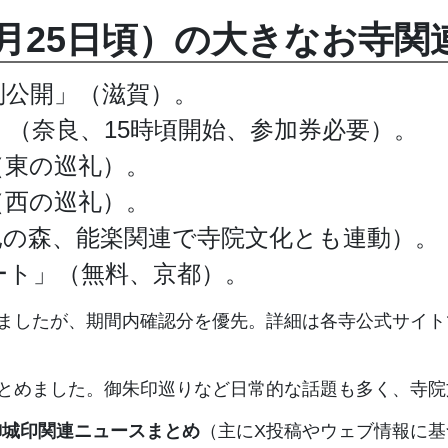
年5月25日頃）の大きなお寺
別公開」（滋賀）。
（奈良、15時頃開始、参加券必要）。
（東の巡礼）。
（西の巡礼）。
糺の森、能楽関連で寺院文化とも連動）。
ート」（無料、京都）。
いましたが、期間内確認分を優先。詳細は各寺公式サイ
とめました。御朱印巡りなど日常的な話題も多く、寺院
・御城印関連ニュースまとめ
（主にX投稿やウェブ情報に