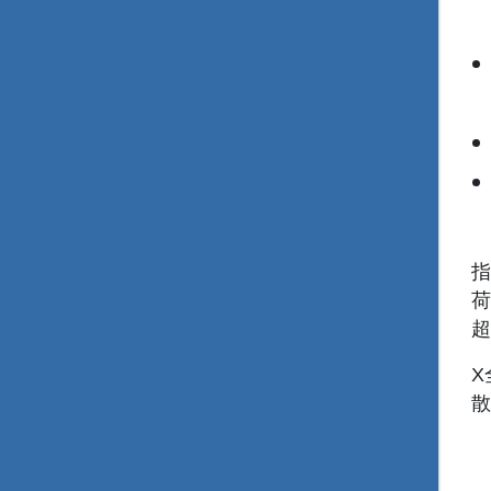
指
荷
超
X
散