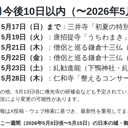
今後10日以内（〜2026
5月17日（日）まで
：三井寺「初夏の特
5月19日（火）
：唐招提寺「うちわまき」
5月21日（木）
：僧侶と巡る鎌倉十三仏
5月22日（金）
：僧侶と巡る鎌倉十三仏
5月23日（土）
：糺勧進能（下鴨神社・
5月28日（木）
：仁和寺「整えるコンサ
の他、5月13日頃に佛光寺の研修会なども予定されて
況により変更の可能性があります。
報はX投稿・ウェブ検索に基づき、最新性を重視してま
こ一週間（2026年5月8日頃〜5月15日）の日本の城