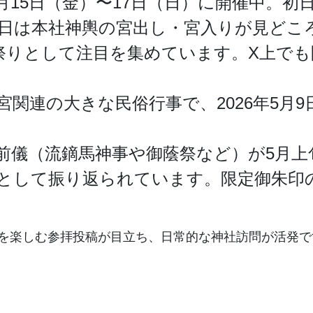
月15日（金）〜17日（日）に開催中。
17日は本社神輿の宮出し・宮入りが見ど
の祭りとして注目を集めています。X上で
宮関連の大きな民俗行事で、2026年5月
前儀（流鏑馬神事や御蔭祭など）が5月上
題として振り返られています。限定御朱印
を楽しむ参拝投稿が目立ち、日常的な神社訪問が活発で