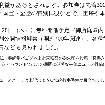
利益があるとされます。参加券は先着30
：国宝・金堂の特別拝観などで三重塔や本
月28日（木）に無料開催予定（御所庭園内
別公開情報解禁（開創700年関連）、各種
告なども見られました。
仏・薬師堂パゴダや上野東照宮の御朱印を投稿（直書
指定アカウントではこの期間に顕著な寺院ニュース投稿
ュースとしては上記のような伝統行事準備が目立ちまし