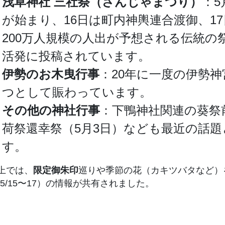
浅草神社 三社祭（さんじゃまつり）
：5
が始まり、16日は町内神輿連合渡御、
200万人規模の人出が予想される伝統
活発に投稿されています。
伊勢のお木曳行事
：20年に一度の伊勢神
つとして賑わっています。
その他の神社行事
：下鴨神社関連の葵祭
荷祭還幸祭（5月3日）なども最近の話
す。
上では、
限定御朱印
巡りや季節の花（カキツバタなど）
5/15〜17）の情報が共有されました。