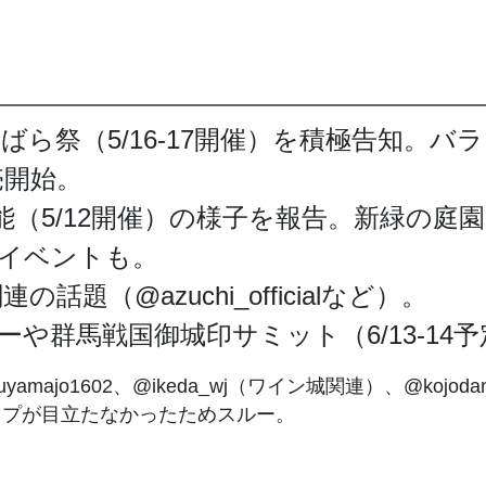
59回福山ばら祭（5/16-17開催）を積極告
売開始。
之丸薪能（5/12開催）の様子を報告。新緑の庭
イベントも。
題（@azuchi_officialなど）。
ビューや群馬戦国御城印サミット（6/13-1
suyamajo1602、@ikeda_wj（ワイン城関連）、@k
ップが目立たなかったためスルー。