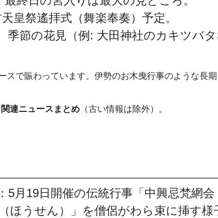
）。最終日の宮入りは最大の見どころ。
推古天皇祭遙拝式（舞楽奉奏）予定。
、季節の花見（例: 大田神社のカキツバ
ースで賑わっています。伊勢のお木曳行事のような長期
寺」関連ニュースまとめ
（古い情報は除外）。
：5月19日開催の伝統行事「中興忌梵網
（ほうせん）」を僧侶がわら束に挿す様