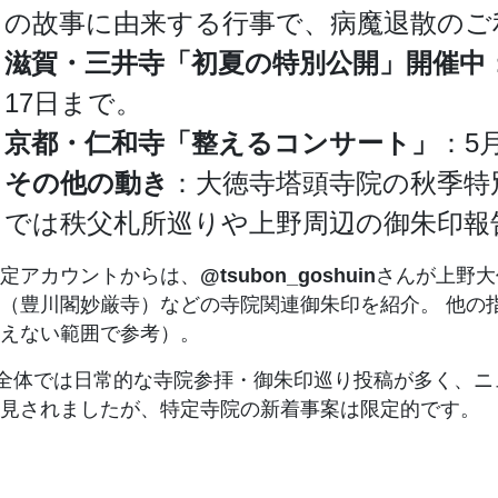
の故事に由来する行事で、病魔退散のご
滋賀・三井寺「初夏の特別公開」開催中
17日まで。
京都・仁和寺「整えるコンサート」
：5
その他の動き
：大徳寺塔頭寺院の秋季特
では秩父札所巡りや上野周辺の御朱印報
定アカウントからは、
@tsubon_goshuin
さんが上野大
（豊川閣妙厳寺）などの寺院関連御朱印を紹介。 他の
えない範囲で参考）。
全体では日常的な寺院参拝・御朱印巡り投稿が多く、ニ
見されましたが、特定寺院の新着事案は限定的です。