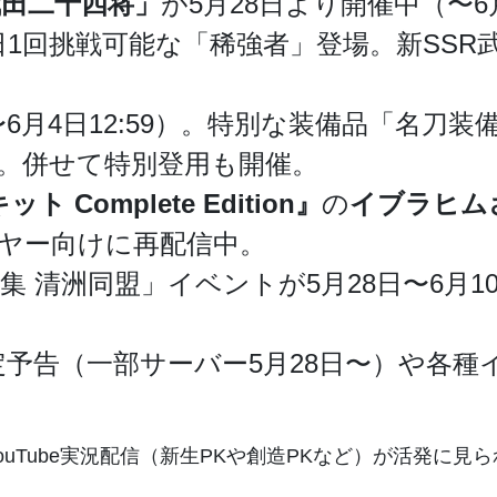
田二十四将」
が5月28日より開催中（〜
日1回挑戦可能な「稀強者」登場。新SSR
6月4日12:59）。特別な装備品「名刀
。併せて特別登用も開催。
Complete Edition』
の
イブラヒム
ヤー向けに再配信中。
集 清洲同盟」イベントが5月28日〜6月1
予告（一部サーバー5月28日〜）や各種イベ
Tube実況配信（新生PKや創造PKなど）が活発に見