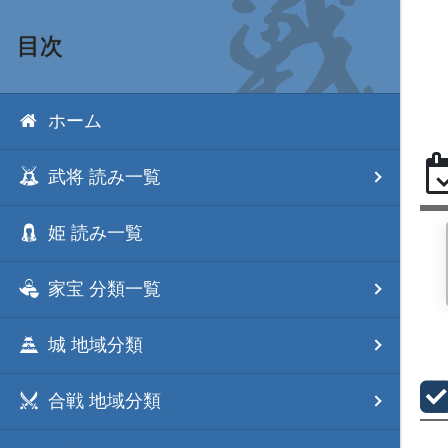
目次
ホーム
武将 読み一覧
姫 読み一覧
家宝 分類一覧
城 地域分類
合戦 地域分類