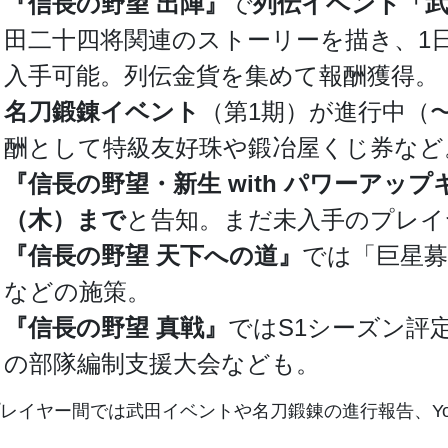
『信長の野望 出陣』
で
列伝イベント「武
田二十四将関連のストーリーを描き、1
入手可能。列伝金貨を集めて報酬獲得。
名刀鍛錬イベント
（第1期）が進行中（〜
酬として特級友好珠や鍛冶屋くじ券など
『信長の野望・新生 with パワーアップキット 
（木）まで
と告知。まだ未入手のプレイ
『信長の野望 天下への道』
では「巨星募
などの施策。
『信長の野望 真戦』
ではS1シーズン評定
の部隊編制支援大会なども。
レイヤー間では武田イベントや名刀鍛錬の進行報告、You