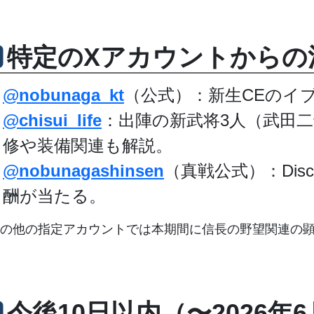
特定のXアカウントからの
@nobunaga_kt
（公式）：新生CEのイブ
@chisui_life
：出陣の新武将3人（武田
修や装備関連も解説。
@nobunagashinsen
（真戦公式）：Dis
酬が当たる。
の他の指定アカウントでは本期間に信長の野望関連の
今後10日以内（〜2026