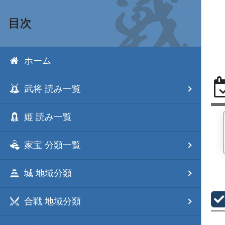
目次
ホーム
武将 読み一覧
姫 読み一覧
家宝 分類一覧
城 地域分類
合戦 地域分類