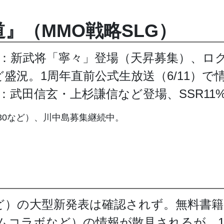
道』（MMO戦略SLG）
）：新武将「寧々」登場（天昇募集）、ロ
など盛況。1周年直前公式生放送（6/11）
）：武田信玄・上杉謙信など登場、SSR11
6/30など）、川中島募集継続中。
など）の大型新発表は確認されず。無料書
ラヒムコラボなど）の情報が散見されるが