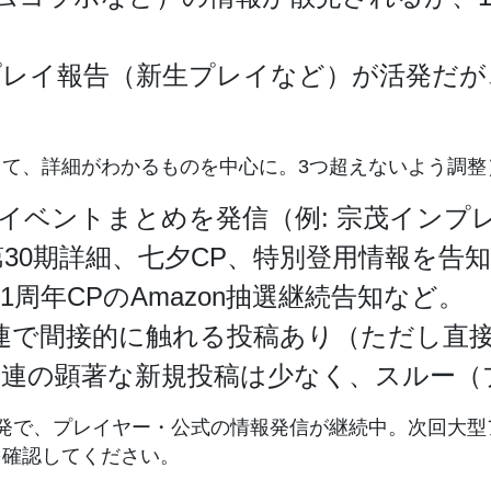
レイ報告（新生プレイなど）が活発だが
して、詳細がわかるものを中心に。3つ超えないよう調整
イベントまとめを発信（例: 宗茂インプ
30期詳細、七夕CP、特別登用情報を告
周年CPのAmazon抽選継続告知など。
連で間接的に触れる投稿あり（ただし直
連の顕著な新規投稿は少なく、スルー（
発で、プレイヤー・公式の情報発信が継続中。次回大型
を確認してください。