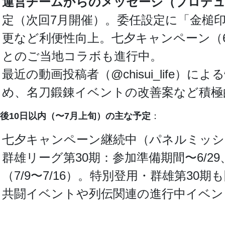
運営チームからのメッセージ（プロデュー
定（次回7月開催）。委任設定に「金槌
更など利便性向上。七夕キャンペーン（
とのご当地コラボも進行中。
最近の動画投稿者（@chisui_lif
め、名刀鍛錬イベントの改善案など積極
後10日以内（〜7月上旬）の主な予定
：
七夕キャンペーン継続中（パネルミッシ
群雄リーグ第30期：参加準備期間〜6/2
（7/9〜7/16）。特別登用・群雄第3
共闘イベントや列伝関連の進行中イベン