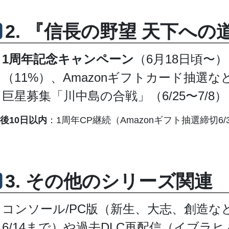
2. 『信長の野望 天下への
1周年記念キャンペーン
（6月18日頃〜
（11%）、Amazonギフトカード抽選
巨星募集「川中島の合戦」（6/25〜7/8
後10日以内
：1周年CP継続（Amazonギフト抽選締切
3. その他のシリーズ関連
コンソール/PC版（新生、大志、創造
6/14まで）や過去DLC再配信（イブ