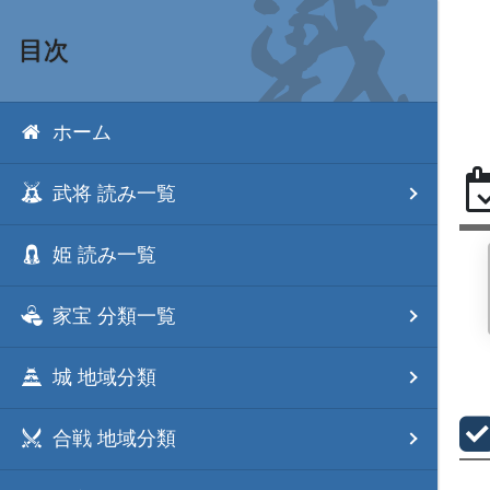
目次
ホーム
武将 読み一覧
姫 読み一覧
家宝 分類一覧
城 地域分類
合戦 地域分類