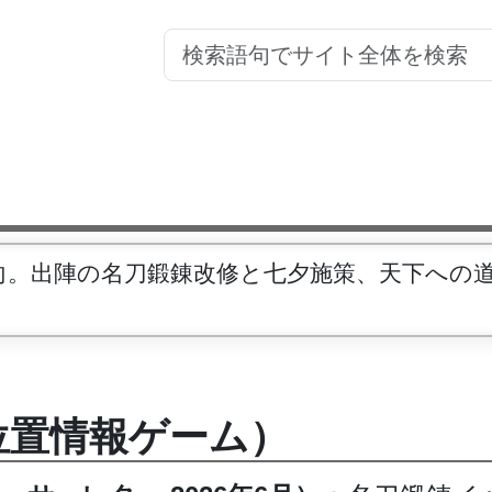
動向。出陣の名刀鍛錬改修と七夕施策、天下への
（位置情報ゲーム）