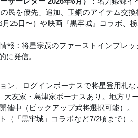
サーレター 2026年6月）
：名刀鍛錬イ
印の民を優先」追加、玉鋼のアイテム交換
6月25日〜）や映画『黒牢城』コラボ、
e）による情報：将星宗茂のファーストインプ
的に発信。
ョン、ログインボーナスで将星登用札な
9、大友家・島津家ボーナスあり。地方リーグ
0期も開催中（ピックアップ武将選択可能）。
ト（「黒牢城」コラボなど7/2頃まで）。