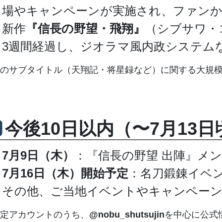
場やキャンペーンが実施され、ファンか
新作
『信長の野望・飛翔』
（シブサワ・コ
3週間経過し、ジオラマ風内政システム
のサブタイトル（天翔記・将星録など）に関する大規
今後10日以内（〜7月13
7月9日（木）
：『信長の野望 出陣』メ
7月16日（木）開始予定
：名刀鍛錬イベ
その他、ご当地イベントやキャンペーン
定アカウントのうち、
@nobu_shutsujin
を中心に公式