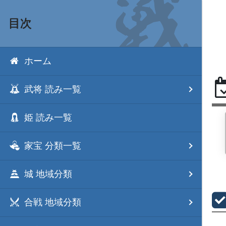
目次
ホーム
武将 読み一覧
姫 読み一覧
家宝 分類一覧
城 地域分類
合戦 地域分類