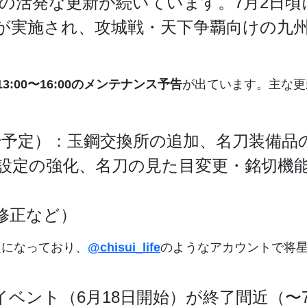
の活発な更新が続いています。7月2日頃に
が実施され、攻城戦・天下争覇向けの九
3:00〜16:00のメンテナンス予告
が出ています。主な更
16開始予定）：玉鋼交換所の追加、名刀装
設定の強化、名刀の見た目変更・銘切機
修正など）
題になっており、
@chisui_life
のようなアカウントで将
イベント（6月18日開始）が終了間近（〜