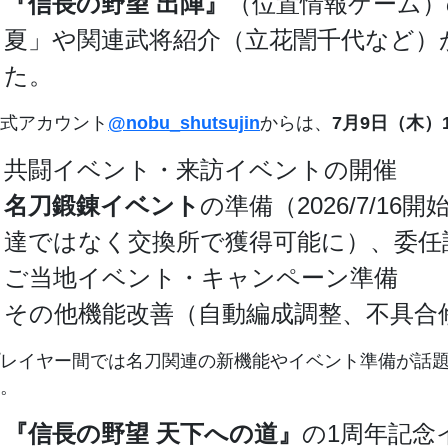
『信長の野望 出陣』
（位置情報ゲーム）
夏」や関連武将紹介（立花誾千代など）
た。
式アカウント
@nobu_shutsujin
からは、
7月9日（木）1
共闘イベント・来訪イベントの開催
名刀鍛錬イベント
の準備（2026/7/
達ではなく交換所で獲得可能に）、委任
ご当地イベント・キャンペーン準備
その他機能改善（自動編成調整、不具合
レイヤー間では名刀関連の新機能やイベント準備が話
。
『信長の野望 天下への道』
の1周年記念