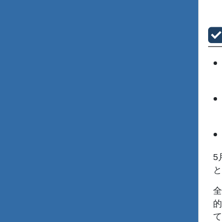
5
と
全
的
て