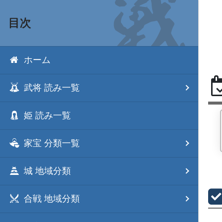
目次
ホーム
武将 読み一覧
姫 読み一覧
家宝 分類一覧
城 地域分類
合戦 地域分類